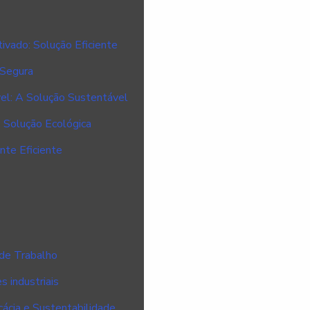
vado: Solução Eficiente
 Segura
el: A Solução Sustentável
 Solução Ecológica
te Eficiente
 de Trabalho
s industriais
cácia e Sustentabilidade