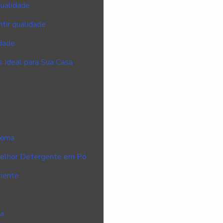
qualidade
tir qualidade
idade
 Ideal para Sua Casa
xima
elhor Detergente em Pó
ciente
za