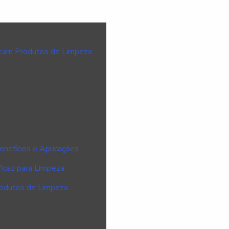
cam Produtos de Limpeza
enefícios e Aplicações
ficaz para Limpeza
rodutos de Limpeza