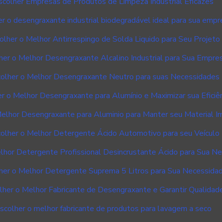
colher Empresas de Produtos de Limpeza Industrial Eficazes
r o desengraxante industrial biodegradável ideal para sua empr
lher o Melhor Antirrespingo de Solda Liquido para Seu Projeto
er o Melhor Desengraxante Alcalino Industrial para Sua Empre
olher o Melhor Desengraxante Neutro para suas Necessidades
 o Melhor Desengraxante para Alumínio e Maximizar sua Eficiên
elhor Desengraxante para Aluminio para Manter seu Material I
olher o Melhor Detergente Ácido Automotivo para seu Veículo
hor Detergente Profissional Desincrustante Ácido para Sua N
er o Melhor Detergente Suprema 5 Litros para Sua Necessida
her o Melhor Fabricante de Desengraxante e Garantir Qualidad
colher o melhor fabricante de produtos para lavagem a seco