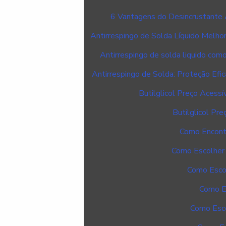
6 Vantagens do Desincrustante 
Antirrespingo de Solda Líquido Melho
Antirrespingo de solda liquido com
Antirrespingo de Solda: Proteção Efic
Butilglicol Preço Acess
Butilglicol Pre
Como Encontr
Como Escolher 
Como Escol
Como Es
Como Esco