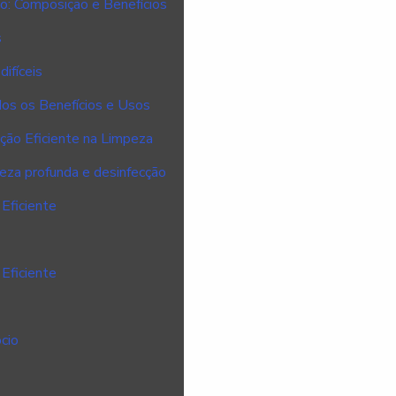
o: Composição e Benefícios
s
ifíceis
os os Benefícios e Usos
ão Eficiente na Limpeza
peza profunda e desinfecção
Eficiente
Eficiente
cio