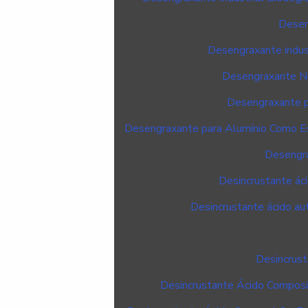
Desen
Desengraxante indust
Desengraxante Ne
Desengraxante p
Desengraxante para Alumínio Como Es
Desengra
Desincrustante ác
Desincrustante ácido au
Desincrust
Desincrustante Ácido Composiç