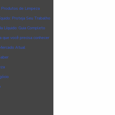
e Produtos de Limpeza
íquido: Proteja Seu Trabalho
da Líquido: Guia Completo
a que você precisa conhecer
 Mercado Atual
Saber
eza
gócio
o