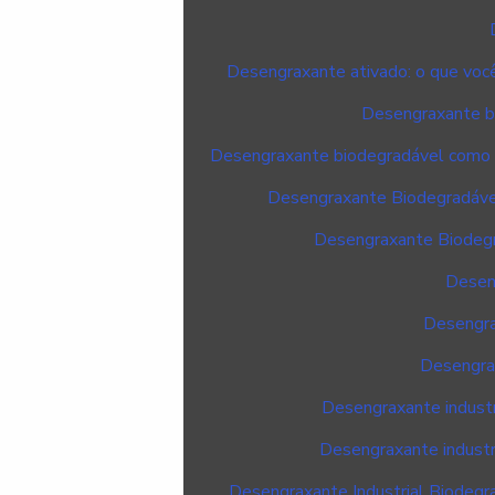
Desengraxante ativado: o que você 
Desengraxante bi
Desengraxante biodegradável como s
Desengraxante Biodegradável:
Desengraxante Biodegra
Desen
Desengra
Desengra
Desengraxante industr
Desengraxante industri
Desengraxante Industrial Biodegra