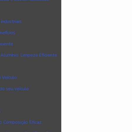
industriais
nefícios
ciente
Alumínio: Limpeza Eficiente
 Veículo
do seu veículo
s
o Composição Eficaz