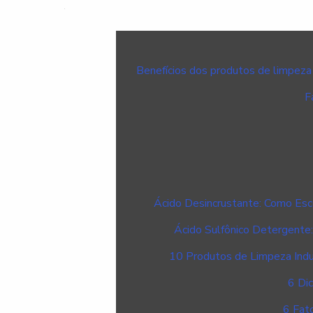
Benefícios dos produtos de limpeza
F
Ácido Desincrustante: Como Esco
Ácido Sulfônico Detergente
10 Produtos de Limpeza Indus
6 Dic
6 Fat