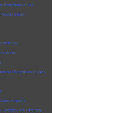
: Benefícios e Uso
Precisa Saber
os setores
s setores
e
ustrial: Benefícios e Usos
a
 Como Funciona
 Eficiência em Limpeza