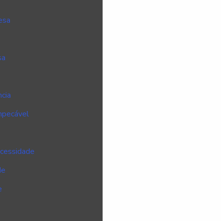
esa
sa
cia
mpecável
ecessidade
de
e