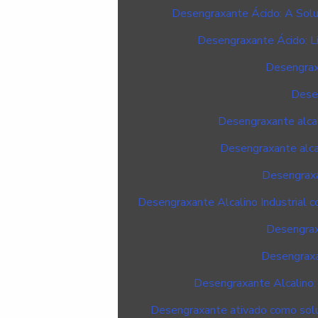
Desengraxante Ácido: A Solu
Desengraxante Ácido: L
Desengraxa
Desen
Desengraxante alcal
Desengraxante alcal
Desengraxa
Desengraxante Alcalino Industrial 
Desengraxa
Desengraxan
Desengraxante Alcalino:
Desengraxante ativado como soluç