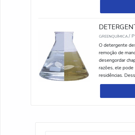
DETERGEN
/ 
GREENQUÍMICA
O detergente des
remoção de manch
desengordar chap
razões, ele pode
residências. Des
produto muito ma