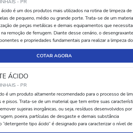
PINHAIS - PR
ácido é um dos produtos mais utilizados na rotina de limpeza de
m elas de pequeno, médio ou grande porte. Trata-se de um materia
ização de peças metálicas e demais equipamentos que necessit
 na remoção de ferrugem. Diante desse cenário, o desengraxante
ponentes e propriedades fundamentais para realizar a limpeza d
eriais sem...
COTAR AGORA
TE ÁCIDO
PINHAIS - PR
ido é um produto altamente recomendado para o processo de li
 e pisos. Trata-se de um material que tem entre suas característ
emover sujeiras inorgânicas, ou seja, resíduos desenvolvidos po
rugem, poeira, partículas de desgaste e demais substância
o ‘’detergente tipo ácido’’ é designado para caracterizar o nível d
oduto. ...