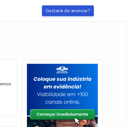
Gostaria de anunciar?
versos