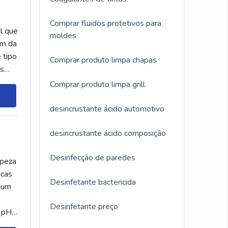
Comprar fluidos protetivos para
l que
moldes
am da
 tipo
Comprar produto limpa chapas
os
Comprar produto limpa grill
desincrustante ácido automotivo
desincrustante ácido composição
Desinfecção de paredes
mpeza
icas
Desinfetante bactericida
r um
Desinfetante preço
e pH