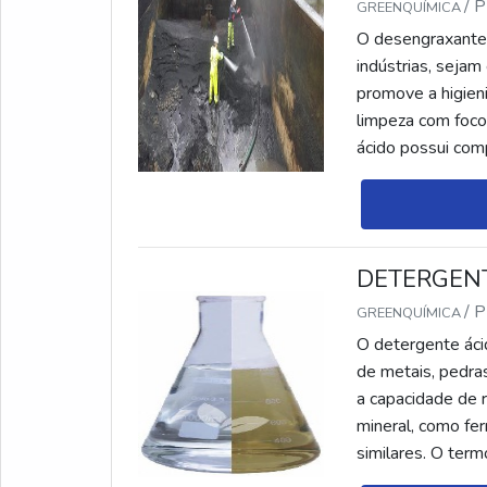
/ 
GREENQUÍMICA
O desengraxante 
indústrias, seja
promove a higien
limpeza com foco
ácido possui com
mais variados mat
DETERGEN
/ 
GREENQUÍMICA
O detergente ác
de metais, pedras
a capacidade de r
mineral, como fer
similares. O term
menor que 7 do pr