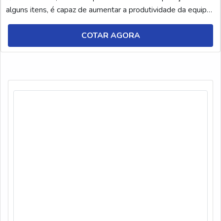
alguns itens, é capaz de aumentar a produtividade da equipe
e tornar o ambiente de trabalho mais organizado e
higienizado. No entanto, é fundamental conhecer cada tipo de
COTAR AGORA
fluido de corte e suas respectivas ap...