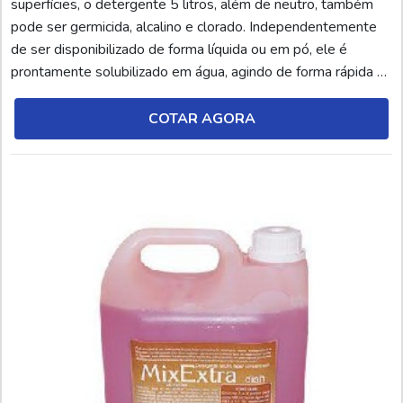
superfícies, o detergente 5 litros, além de neutro, também
pode ser germicida, alcalino e clorado. Independentemente
de ser disponibilizado de forma líquida ou em pó, ele é
prontamente solubilizado em água, agindo de forma rápida na
limpeza e desinfecção das superfícies enquanto ocorre a
emulsão de gorduras e sujeiras.DETALHES SOBRE O
COTAR AGORA
DETERGENTE Contudo, para que o uso seja a...