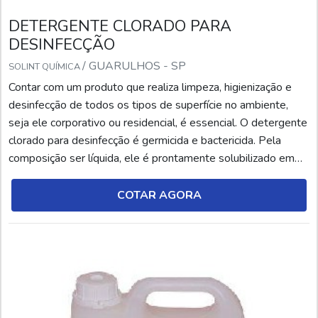
DETERGENTE CLORADO PARA
DESINFECÇÃO
/ GUARULHOS - SP
SOLINT QUÍMICA
Contar com um produto que realiza limpeza, higienização e
desinfecção de todos os tipos de superfície no ambiente,
seja ele corporativo ou residencial, é essencial. O detergente
clorado para desinfecção é germicida e bactericida. Pela
composição ser líquida, ele é prontamente solubilizado em
água, agindo de forma rápida na desinfecção das superfícies.
Desse modo, ocorre a emulsão (dispersão coloidal de um
COTAR AGORA
líquido em outro) das gorduras ...