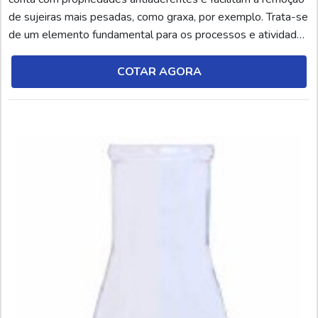
de sujeiras mais pesadas, como graxa, por exemplo. Trata-se
de um elemento fundamental para os processos e atividades
relacionadas à soldagem. O antirrespingo de solda, por sua
vez, é um produto químico (líquido ou aerossol), desenvolvido
COTAR AGORA
por meio de agentes anti...