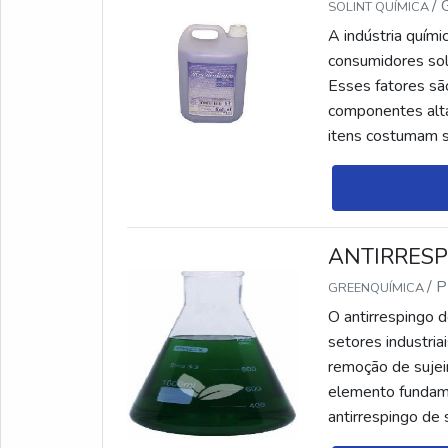
/
SOLINT QUÍMICA
A indústria quím
consumidores solu
Esses fatores sã
componentes alta
itens costumam s
econômica.Além d
ANTIRRESP
/ 
GREENQUÍMICA
O antirrespingo 
setores industria
remoção de sujei
elemento fundame
antirrespingo de 
desenvolvido por 