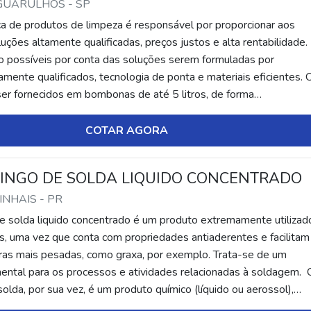
 GUARULHOS - SP
ica de produtos de limpeza é responsável por proporcionar aos
ções altamente qualificadas, preços justos e alta rentabilidade.
o possíveis por conta das soluções serem formuladas por
mente qualificados, tecnologia de ponta e materiais eficientes. 
er fornecidos em bombonas de até 5 litros, de forma
o mais, eles podem conter diferentes func...
COTAR AGORA
INGO DE SOLDA LIQUIDO CONCENTRADO
PINHAIS - PR
de solda liquido concentrado é um produto extremamente utiliza
is, uma vez que conta com propriedades antiaderentes e facilitam
ras mais pesadas, como graxa, por exemplo. Trata-se de um
ntal para os processos e atividades relacionadas à soldagem. 
solda, por sua vez, é um produto químico (líquido ou aerossol),
meio de agentes anti...