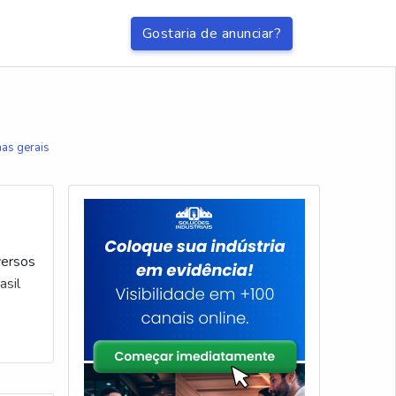
Gostaria de anunciar?
nas gerais
versos
asil