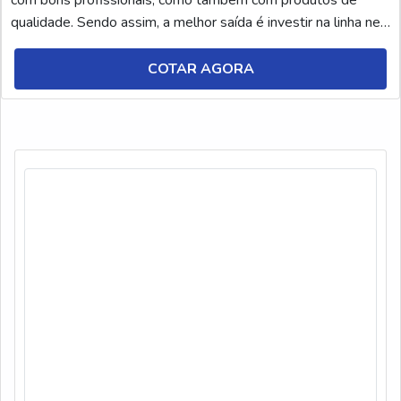
com bons profissionais, como também com produtos de
qualidade. Sendo assim, a melhor saída é investir na linha nev
aquapan desengraxante alcalino. A linha nev aquapan é
composta por produtos ideais para a limpeza de peças,
COTAR AGORA
máquinas e pisos, tendo como diferencial...