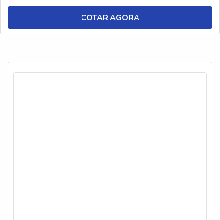
aquapan desengraxante alcalino. A linha nev aquapan é
composta por produtos ideais para a limpeza de peças,
COTAR AGORA
máquinas e pisos, tendo como diferencial...