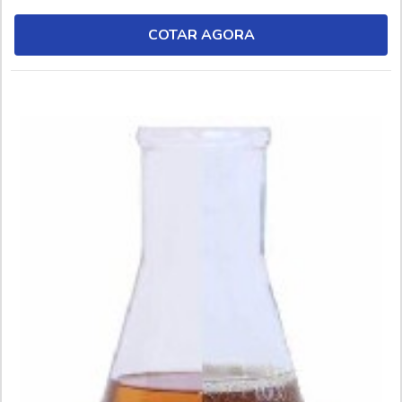
relacionadas à soldagem. O antirrespingo de solda, por sua
vez, é um produto químico (líquido ou aerossol), desenvolvido
COTAR AGORA
por meio de agentes anti...