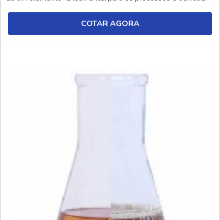
relacionadas à soldagem. O antirrespingo de solda, por sua
vez, é um produto químico (líquido ou aerossol), desenvolvido
COTAR AGORA
por meio de agentes anti...