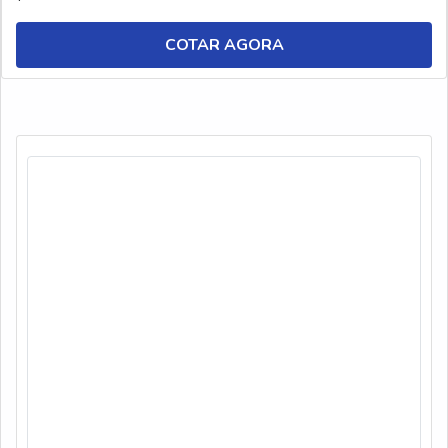
aquapan desengraxante alcalino. A linha nev aquapan é
composta por produtos ideais para a limpeza de peças,
COTAR AGORA
máquinas e pisos, tendo como diferencial...