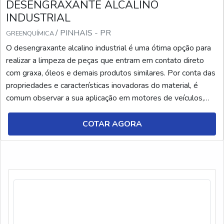
DESENGRAXANTE ALCALINO
INDUSTRIAL
/ PINHAIS - PR
GREENQUÍMICA
O desengraxante alcalino industrial é uma ótima opção para
realizar a limpeza de peças que entram em contato direto
com graxa, óleos e demais produtos similares. Por conta das
propriedades e características inovadoras do material, é
comum observar a sua aplicação em motores de veículos,
bem como chassis e pneus.Além disso, a aplicação do
desengraxante alcalino não se limita apenas a indústria
COTAR AGORA
automotiva, mas também está presente em proc...