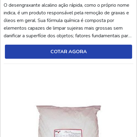
O desengraxante alcalino ação rápida, como o próprio nome
indica, é um produto responsável pela remoção de graxas e
óleos em geral. Sua fórmula química é composta por
elementos capazes de limpar sujeiras mais grossas sem
danificar a superfície dos objetos; fatores fundamentais para
a higienização de estabelecimentos comerciais.Além disso, o
desengraxante tipo alcalino de ação rápida é o produto ideal
COTAR AGORA
para a limpeza eficiente, aumentando...