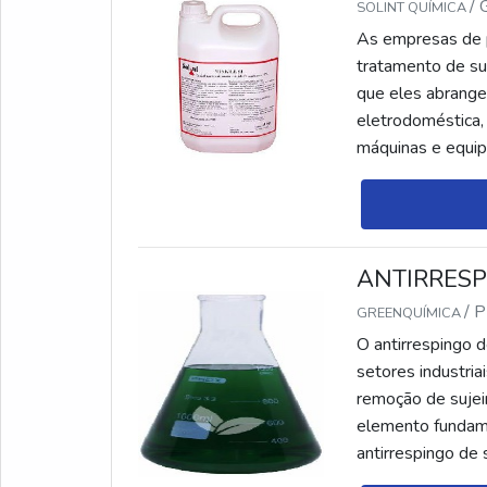
/
SOLINT QUÍMICA
As empresas de pr
tratamento de su
que eles abrangem
eletrodoméstica, 
máquinas e equip
SOBRE PRODUTO
ANTIRRESP
/ 
GREENQUÍMICA
O antirrespingo 
setores industria
remoção de sujei
elemento fundame
antirrespingo de 
desenvolvido por 