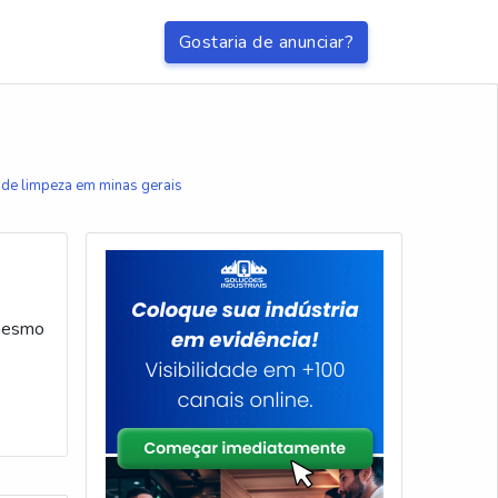
Gostaria de anunciar?
 de limpeza em minas gerais
 mesmo