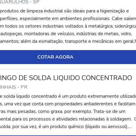
 GUARULHOS - SP
odutos de limpeza industrial são ideais para a higienização e
perfícies, especialmente em ambientes profissionais. Cabe salien
 todos os setores industriais voltados à metalúrgica, siderúrgic
autopeças, montadoras de veículos, indústrias de metais, vidro,
amentos; além da esmaltação, transporte e mecânicas em geral
S DE LIMPEZA INDU...
COTAR AGORA
INGO DE SOLDA LIQUIDO CONCENTRADO
PINHAIS - PR
de solda liquido concentrado é um produto extremamente utiliza
is, uma vez que conta com propriedades antiaderentes e facilitam
ras mais pesadas, como graxa, por exemplo. Trata-se de um
ntal para os processos e atividades relacionadas à soldagem. 
solda, por sua vez, é um produto químico (líquido ou aerossol),
meio de agentes anti...