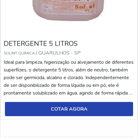
DETERGENTE 5 LITROS
/ GUARULHOS - SP
SOLINT QUÍMICA
Ideal para limpeza, higienização ou alvejamento de diferentes
superfícies, o detergente 5 litros, além de neutro, também
pode ser germicida, alcalino e clorado. Independentemente
de ser disponibilizado de forma líquida ou em pó, ele é
prontamente solubilizado em água, agindo de forma rápida na
limpeza e desinfecção das superfícies enquanto ocorre a
emulsão de gorduras e sujeiras.DETALHES SOBRE O
COTAR AGORA
DETERGENTE Contudo, para que o uso seja a...