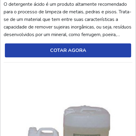
O detergente ácido é um produto altamente recomendado
para o processo de limpeza de metais, pedras e pisos. Trata-
se de um material que tem entre suas características a
capacidade de remover sujeiras inorgânicas, ou seja, resíduos
desenvolvidos por um mineral, como ferrugem, poeira,
partículas de desgaste e demais substância similares. O
termo ‘’detergente tipo ácido’’ é designado para caracterizar o
COTAR AGORA
nível de pH menor que 7 do produto. ...