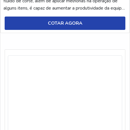
fluido de corte, além de aplicar melhorias na operação de
alguns itens, é capaz de aumentar a produtividade da equipe
e tornar o ambiente de trabalho mais organizado e
higienizado. No entanto, é fundamental conhecer cada tipo de
COTAR AGORA
fluido de corte e suas respectivas ap...