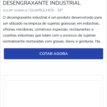
DESENGRAXANTE INDUSTRIAL
/ GUARULHOS - SP
SOLINT QUÍMICA
O desengraxante industrial é um produto desenvolvido para
ser utilizado na limpeza de sujeiras graxosas em indústrias,
oficinas mecânicas, comércios especiais, restaurantes e
cozinhas industriais que lidam com o excesso de sujeiras
normalmente misturadas com graxas, óleos e gorduras. Na
composição, a solução apresenta um tensoativo neutro, com
solvente de óleos cítricos e a suave abrasão dos plásticos
COTAR AGORA
arredondados.DETALHES SOBRE O PRODU...